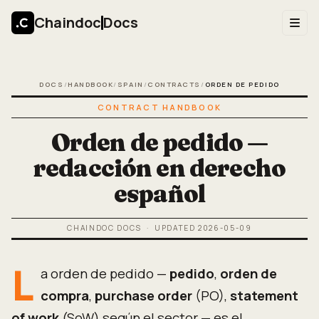
Chaindoc
Docs
DOCS
/
HANDBOOK
/
SPAIN
/
CONTRACTS
/
ORDEN DE PEDIDO
CONTRACT HANDBOOK
Orden de pedido —
redacción en derecho
español
CHAINDOC DOCS
· UPDATED
2026-05-09
L
a orden de pedido —
pedido
,
orden de
compra
,
purchase order
(PO),
statement
of work
(SoW) según el sector — es el