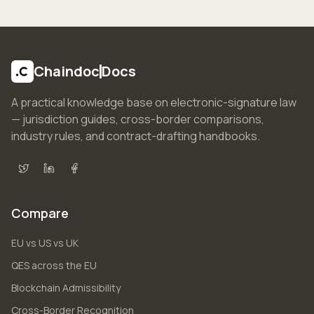
Chaindoc
Docs
A practical knowledge base on electronic-signature law
— jurisdiction guides, cross-border comparisons,
industry rules, and contract-drafting handbooks.
X (Twitter)
LinkedIn
Facebook
Compare
EU vs US vs UK
QES across the EU
Blockchain Admissibility
Cross-Border Recognition