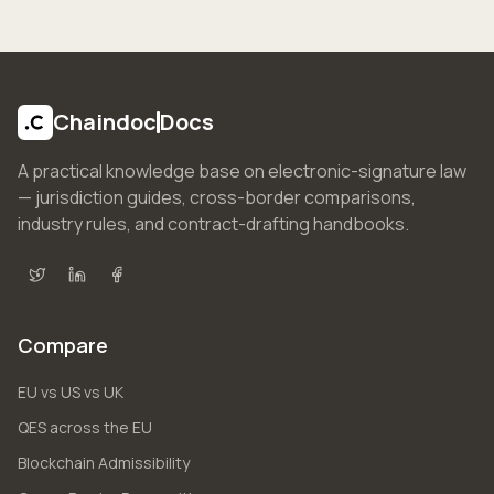
Chaindoc
Docs
A practical knowledge base on electronic-signature law
— jurisdiction guides, cross-border comparisons,
industry rules, and contract-drafting handbooks.
X (Twitter)
LinkedIn
Facebook
Compare
EU vs US vs UK
QES across the EU
Blockchain Admissibility