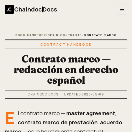
Chaindoc
Docs
DOCS
/
HANDBOOK
/
SPAIN
/
CONTRACTS
/
CONTRATO MARCO
CONTRACT HANDBOOK
Contrato marco —
redacción en derecho
español
CHAINDOC DOCS
· UPDATED
2026-05-09
E
l contrato marco —
master agreement
,
contrato marco de prestación
,
acuerdo
marco
— es la herramienta contractual