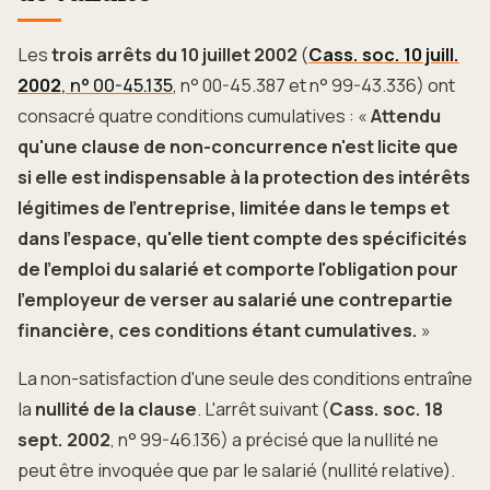
Les
trois arrêts du 10 juillet 2002
(
Cass. soc. 10 juill.
2002
, n° 00-45.135
, n° 00-45.387 et n° 99-43.336) ont
consacré quatre conditions cumulatives : «
Attendu
qu'une clause de non-concurrence n'est licite que
si elle est indispensable à la protection des intérêts
légitimes de l'entreprise, limitée dans le temps et
dans l'espace, qu'elle tient compte des spécificités
de l'emploi du salarié et comporte l'obligation pour
l'employeur de verser au salarié une contrepartie
financière, ces conditions étant cumulatives.
»
La non-satisfaction d'une seule des conditions entraîne
la
nullité de la clause
. L'arrêt suivant (
Cass. soc. 18
sept. 2002
, n° 99-46.136) a précisé que la nullité ne
peut être invoquée que par le salarié (nullité relative).