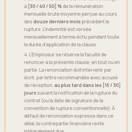
à
[30 / 40 / 50] %
de la rémunération
mensuelle brute moyenne perçue au cours
des
douze derniers mois
précédant la
rupture. L'indemnité est versée
mensuellement à terme échu pendant toute
la durée d'application de la clause.
4. L'Employeur se réserve la faculté de
renoncer à la présente clause, en tout ou en
partie. La renonciation doit intervenir par
écrit, par lettre recommandée avec accusé
de réception,
au plus tard dans les [15 / 30]
jours
suivant la notification de la rupture du
contrat (ou la date de signature de la
convention de rupture conventionnelle). À
défaut de renonciation expresse dans ce
délai, la contrepartie financière reste
intégralement due.