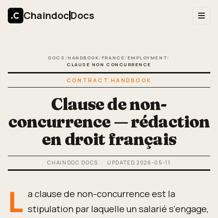
Chaindoc
Docs
DOCS
/
HANDBOOK
/
FRANCE
/
EMPLOYMENT
/
CLAUSE NON CONCURRENCE
CONTRACT HANDBOOK
Clause de non-
concurrence — rédaction
en droit français
CHAINDOC DOCS
· UPDATED
2026-05-11
L
a clause de non-concurrence est la
stipulation par laquelle un salarié s'engage,