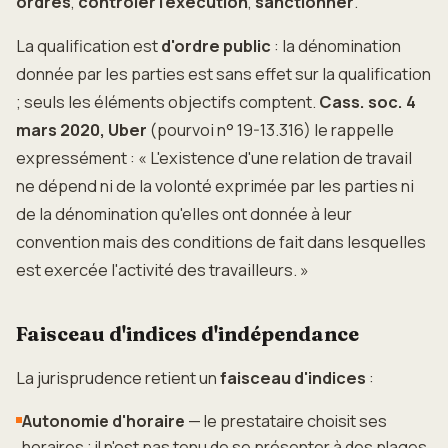
ordres
,
contrôler l'exécution
,
sanctionner
.
La qualification est
d'ordre public
: la dénomination
donnée par les parties est sans effet sur la qualification
; seuls les éléments objectifs comptent.
Cass. soc. 4
mars 2020, Uber
(pourvoi n° 19-13.316) le rappelle
expressément : « L'existence d'une relation de travail
ne dépend ni de la volonté exprimée par les parties ni
de la dénomination qu'elles ont donnée à leur
convention mais des conditions de fait dans lesquelles
est exercée l'activité des travailleurs. »
Faisceau d'indices d'indépendance
La jurisprudence retient un
faisceau d'indices
:
Autonomie d'horaire
— le prestataire choisit ses
horaires ; il n'est pas tenu de se présenter à des plages