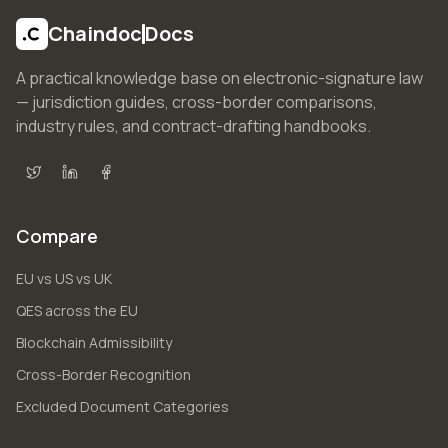
Chaindoc
Docs
A practical knowledge base on electronic-signature law
— jurisdiction guides, cross-border comparisons,
industry rules, and contract-drafting handbooks.
X (Twitter)
LinkedIn
Facebook
Compare
EU vs US vs UK
QES across the EU
Blockchain Admissibility
Cross-Border Recognition
Excluded Document Categories