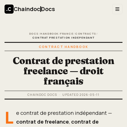
Chaindoc
Docs
DOCS
/
HANDBOOK
/
FRANCE
/
CONTRACTS
/
CONTRAT PRESTATION INDEPENDANT
CONTRACT HANDBOOK
Contrat de prestation
freelance — droit
français
CHAINDOC DOCS
· UPDATED
2026-05-11
L
e contrat de prestation indépendant —
contrat de freelance
,
contrat de