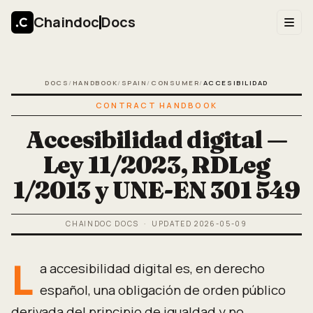
Chaindoc
Docs
DOCS
/
HANDBOOK
/
SPAIN
/
CONSUMER
/
ACCESIBILIDAD
CONTRACT HANDBOOK
Accesibilidad digital —
Ley 11/2023, RDLeg
1/2013 y UNE-EN 301 549
CHAINDOC DOCS
· UPDATED
2026-05-09
L
a accesibilidad digital es, en derecho
español, una obligación de orden público
derivada del principio de igualdad y no