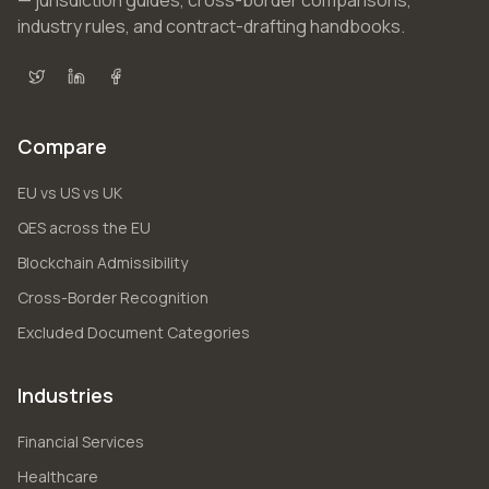
— jurisdiction guides, cross-border comparisons,
industry rules, and contract-drafting handbooks.
X (Twitter)
LinkedIn
Facebook
Compare
EU vs US vs UK
QES across the EU
Blockchain Admissibility
Cross-Border Recognition
Excluded Document Categories
Industries
Financial Services
Healthcare