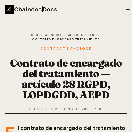
Chaindoc
Docs
DOCS
/
HANDBOOK
/
SPAIN
/
COMPLIANCE
/
CONTRATO ENCARGADO TRATAMIENTO
CONTRACT HANDBOOK
Contrato de encargado
del tratamiento —
artículo 28 RGPD,
LOPDGDD, AEPD
CHAINDOC DOCS
· UPDATED
2026-05-09
l
contrato de encargado del tratamiento